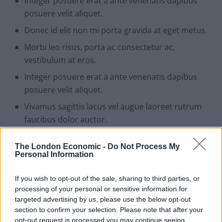
Integer posuere erat a ante venenatis dapibus
posuere velit aliquet.
Donec id elit non mi porta gravida at eget metus.
Morbi leo risus, porta ac consectetur ac,
vestibulum at eros.
Integer posuere erat a ante venenatis dapibus
posuere velit aliquet.
Vivamus sagittis lacus vel augue laoreet rutrum
faucibus dolor auctor.
Integer posuere erat a ante venenatis dapibus
The London Economic -
Do Not Process My
posuere velit aliquet.
Personal Information
[gdlr_space height=”25px”]
If you wish to opt-out of the sale, sharing to third parties, or
processing of your personal or sensitive information for
Sed posuere consectetur est at lobortis. Sed posuere
targeted advertising by us, please use the below opt-out
consectetur est at lobortis. Cras justo odio, dapibus ac
section to confirm your selection. Please note that after your
facilisis in, egestas eget quam. Aenean eu leo quam.
opt-out request is processed you may continue seeing