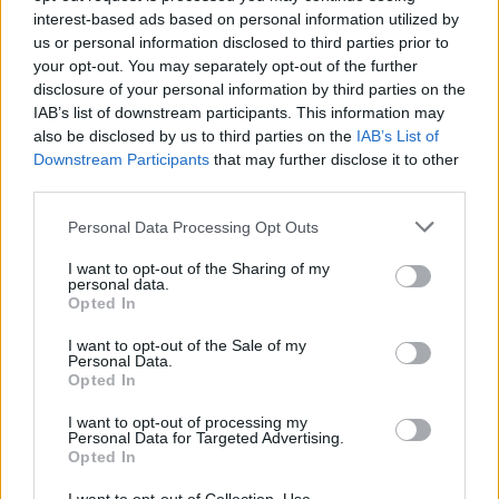
interest-based ads based on personal information utilized by
Pellentesque ornare sem lacinia quam venenatis
us or personal information disclosed to third parties prior to
vestibulum. Lorem ipsum dolor sit amet, consectetur
your opt-out. You may separately opt-out of the further
adipiscing elit. Duis mollis, est non commodo luctus,
disclosure of your personal information by third parties on the
nisi erat porttitor ligula, eget lacinia odio sem nec elit.
IAB’s list of downstream participants. This information may
also be disclosed by us to third parties on the
IAB’s List of
Duis mollis, est non commodo luctus, nisi erat
Downstream Participants
that may further disclose it to other
porttitor ligaula, eget lacinia odio sem nec elit. Cras
third parties.
justo odio, dapibus ac facilisis in, egestas eget quam.
Praesent commodo cursus magna, vel scelerisque nisl
Personal Data Processing Opt Outs
consectetur et. Cras justo odio, dapibus ac facilisis in,
I want to opt-out of the Sharing of my
egestas eget quam. egestas eget quam. Vivamus
personal data.
Opted In
sagittis.
I want to opt-out of the Sale of my
Image Captions Aligned Here
Personal Data.
Opted In
Sed posuere consectetur est at lobortis. Sed posuere
consectetur est at lobortis. Cras justo odio, dapibus ac
I want to opt-out of processing my
Personal Data for Targeted Advertising.
facilisis in, egestas eget quam. Aenean eu leo quam.
Opted In
Pellentesque ornare sem lacinia quam venenatis