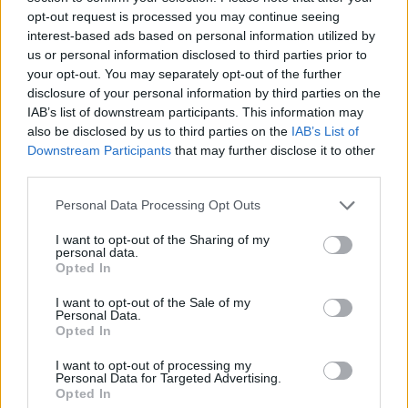
opt-out request is processed you may continue seeing
Pellentesque ornare sem lacinia quam venenatis
interest-based ads based on personal information utilized by
vestibulum. Lorem ipsum dolor sit amet, consectetur
us or personal information disclosed to third parties prior to
adipiscing elit. Duis mollis, est non commodo luctus,
your opt-out. You may separately opt-out of the further
nisi erat porttitor ligula, eget lacinia odio sem nec elit.
disclosure of your personal information by third parties on the
IAB’s list of downstream participants. This information may
Duis mollis, est non commodo luctus, nisi erat
also be disclosed by us to third parties on the
IAB’s List of
porttitor ligaula, eget lacinia odio sem nec elit. Cras
Downstream Participants
that may further disclose it to other
justo odio, dapibus ac facilisis in, egestas eget quam.
third parties.
Praesent commodo cursus magna, vel scelerisque nisl
Personal Data Processing Opt Outs
consectetur et. Cras justo odio, dapibus ac facilisis in,
egestas eget quam. egestas eget quam. Vivamus
I want to opt-out of the Sharing of my
personal data.
sagittis.
Opted In
Caption Aligned Here
I want to opt-out of the Sale of my
Personal Data.
Sed posuere consectetur est at lobortis. Sed posuere
Opted In
consectetur est at lobortis. Cras justo odio, dapibus ac
facilisis in, egestas eget quam. Aenean eu leo quam.
I want to opt-out of processing my
Personal Data for Targeted Advertising.
Pellentesque ornare sem lacinia quam venenatis
Opted In